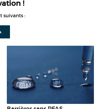
ation !
 suivants :
.
Barrières sans PFAS